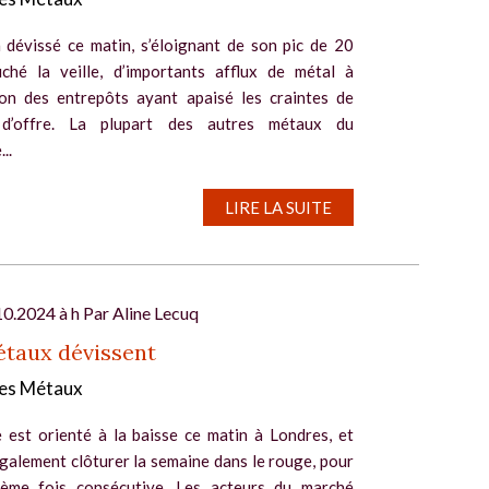
a dévissé ce matin, s’éloignant de son pic de 20
ché la veille, d’importants afflux de métal à
ion des entrepôts ayant apaisé les craintes de
 d’offre. La plupart des autres métaux du
..
LIRE LA SUITE
10.2024 à h Par
Aline Lecuq
étaux dévissent
es Métaux
e est orienté à la baisse ce matin à Londres, et
galement clôturer la semaine dans le rouge, pour
ième fois consécutive. Les acteurs du marché