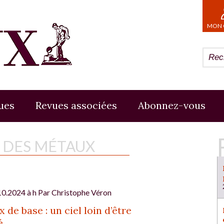
MON 
ues
Revues associées
Abonnez-vous
E DES MÉTAUX
10.2024 à h Par
Christophe Véron
 de base : un ciel loin d’être
é