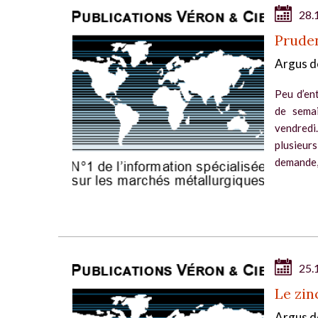
28.
Prude
Argus d
Peu d’en
de sema
vendredi
plusieurs
demande, 
25.
Le zin
Argus d