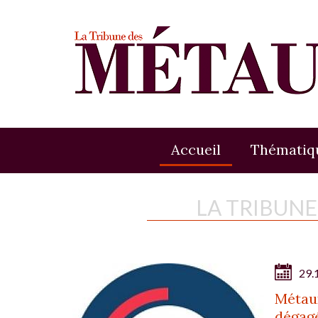
Accueil
Thématiq
LA TRIBUN
29.
Métaux
dégag