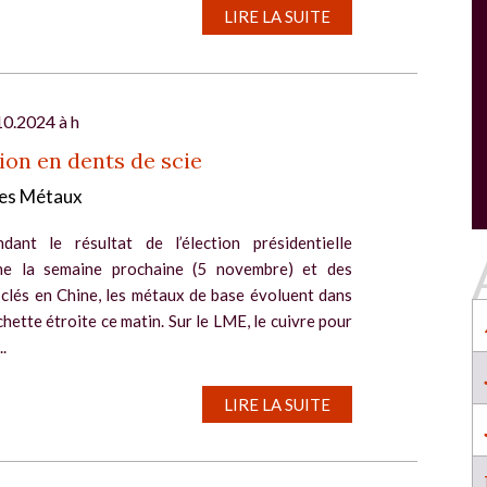
SALON INDUSTRIE GRAND OUEST :
LIRE LA SUITE
l
RENCONTREZ VOS PARTENAIRES POUR
CONSTRUIRE L'INDUSTRIE DE DEMAIN !
Le rendez-vous business incontournable de
l’industrie dans l’Ouest revient du 6 au 8 octob
10.2024 à h
2026 à Nantes !
ion en dents de scie
EN SAVOIR PLUS
es Métaux
Salon Industrie Grand Ouest
Du 06/10/2026 au 08/10/2026
dant le résultat de l’élection présidentielle
ne la semaine prochaine (5 novembre) et des
 clés en Chine, les métaux de base évoluent dans
hette étroite ce matin. Sur le LME, le cuivre pour
..
SALON INDUSTRIE GRAND OUEST :
LIRE LA SUITE
RENCONTREZ VOS PARTENAIRES POUR
CONSTRUIRE L'INDUSTRIE DE DEMAIN !
Le rendez-vous business incontournable de