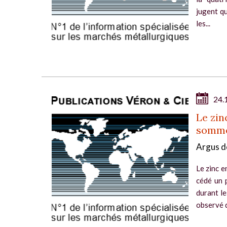
jugent qu
les...
24.
Le zinc
somm
Argus d
Le zinc e
cédé un 
durant le
observé d