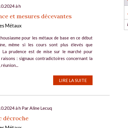
l’industrie dans l’Ouest revient du 6 au 8 octob
2026 à Nantes !
10.2024 à h
EN SAVOIR PLUS
nce et mesures décevantes
es Métaux
thousiasme pour les métaux de base en ce début
ine, même si les cours sont plus élevés que
. La prudence est de mise sur le marché pour
 raisons : signaux contradictoires concernant la
réunion...
l
LIRE LA SUITE
10.2024 à h Par
Aline Lecuq
c décroche
es Métaux