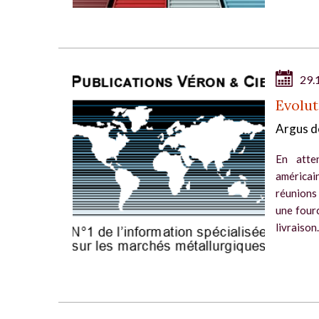
29.
Evolut
Argus d
En atten
américai
réunions
une fourc
livraison.