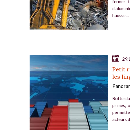
fermer t
d’alumini
hausse....
29.
Petit 
les li
Panoram
Rotterda
primes, o
permetten
acteurs d