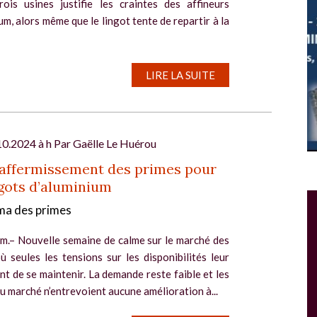
rois usines justifie les craintes des affineurs
um, alors même que le lingot tente de repartir à la
LIRE LA SUITE
10.2024 à h Par
Gaëlle Le Huérou
raffermissement des primes pour
ngots d’aluminium
Salon Industrie Grand Ouest
a des primes
Du 06/10/2026 au 08/10/2026
m.– Nouvelle semaine de calme sur le marché des
ù seules les tensions sur les disponibilités leur
t de se maintenir. La demande reste faible et les
u marché n’entrevoient aucune amélioration à...