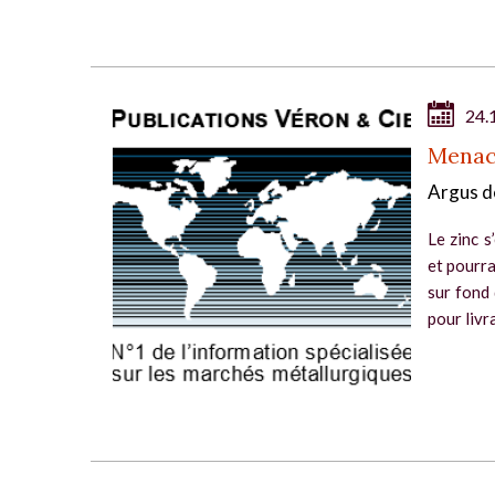
24.
Menacé
Argus d
Le zinc s
et pourra
sur fond 
pour livr