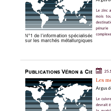
Le zinc 
mois tou
destinat
pénurie
complexe.
25.
Les m
Argus d
Le cuivr
devrait é
la quatr