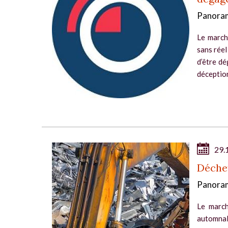
Panoram
Le march
sans réel
d’être dé
déception
29.
Déchet
Panoram
Le march
automnal