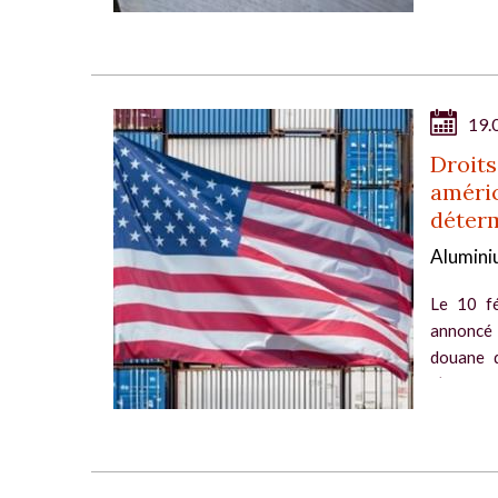
19.
Droits
améric
déter
Aluminiu
Le 10 fé
annoncé l
douane d
d’alumini