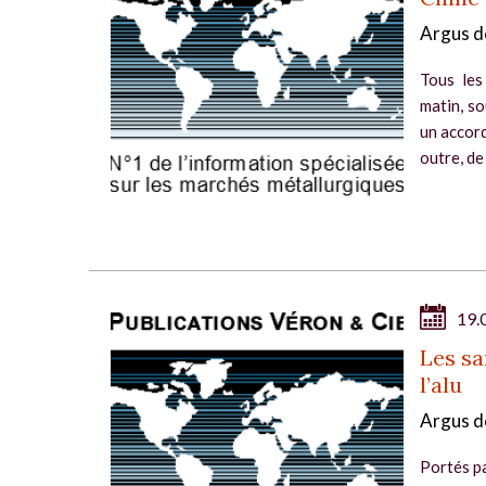
Argus d
Tous les
matin, s
un accord
outre, de
19.
Les sa
l’alu
Argus d
Portés pa