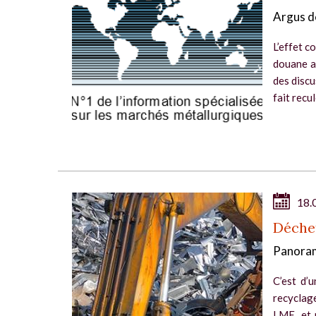
Argus d
L’effet c
douane a
des discu
fait recul
18.
Déchet
Panoram
C’est d’u
recyclag
LME, et 