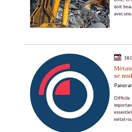
doit beau
avec une..
18.
Métaux
se mul
Panoram
Difficil
importa
essentie
métal rou
des autre