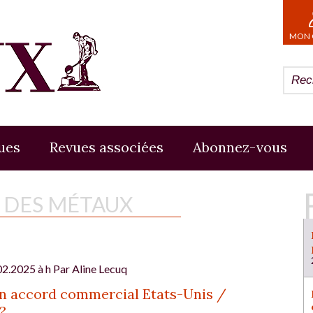
MON 
ues
Revues associées
Abonnez-vous
E DES MÉTAUX
02.2025 à h Par
Aline Lecuq
n accord commercial Etats-Unis /
?