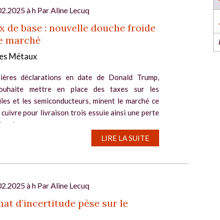
l’industrie dans l’Ouest revient du 6 au 8 octob
2026 à Nantes !
02.2025 à h Par
Aline Lecuq
EN SAVOIR PLUS
 de base : nouvelle douche froide
le marché
es Métaux
ières déclarations en date de Donald Trump,
souhaite mettre en place des taxes sur les
les et les semiconducteurs, minent le marché ce
 cuivre pour livraison trois essuie ainsi une perte
l
epuis...
LIRE LA SUITE
02.2025 à h Par
Aline Lecuq
mat d’incertitude pèse sur le