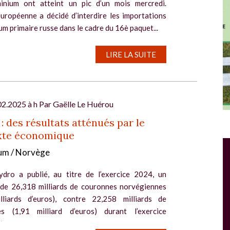
minium ont atteint un pic d’un mois mercredi.
européenne a décidé d’interdire les importations
um primaire russe dans le cadre du 16è paquet...
LIRE LA SUITE
02.2025 à h Par
Gaëlle Le Huérou
: des résultats atténués par le
xte économique
Salon Industrie Grand Ouest
um / Norvège
Du 06/10/2026 au 08/10/2026
dro a publié, au titre de l’exercice 2024, un
e 26,318 milliards de couronnes norvégiennes
lliards d’euros), contre 22,258 milliards de
s (1,91 milliard d’euros) durant l’exercice
...