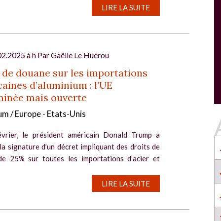
SALON INDUSTRIE GRAND OUEST :
LIRE LA SUITE
l
RENCONTREZ VOS PARTENAIRES POUR
CONSTRUIRE L'INDUSTRIE DE DEMAIN !
Le rendez-vous business incontournable de
l’industrie dans l’Ouest revient du 6 au 8 octob
02.2025 à h Par
Gaëlle Le Huérou
2026 à Nantes !
 de douane sur les importations
EN SAVOIR PLUS
aines d’aluminium : l’UE
Salon Industrie Grand Ouest
minée mais ouverte
Du 06/10/2026 au 08/10/2026
m / Europe - Etats-Unis
vrier, le président américain Donald Trump a
a signature d’un décret impliquant des droits de
e 25% sur toutes les importations d’acier et
um « sans exception ni exemption, pour tous les...
SALON INDUSTRIE GRAND OUEST :
LIRE LA SUITE
RENCONTREZ VOS PARTENAIRES POUR
CONSTRUIRE L'INDUSTRIE DE DEMAIN !
Le rendez-vous business incontournable de