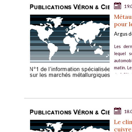
19.
Métaux
pour 
Argus d
Les dern
lequel 
automobi
matin. Le
de 0,5% d
18.
Le cli
cuivre