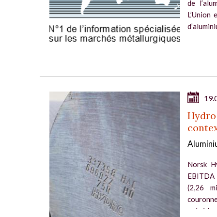
de l’alu
L’Union 
d’alumini
19.
Hydro 
conte
Alumini
Norsk Hy
EBITDA d
(2,26 mi
couronne
précédent.