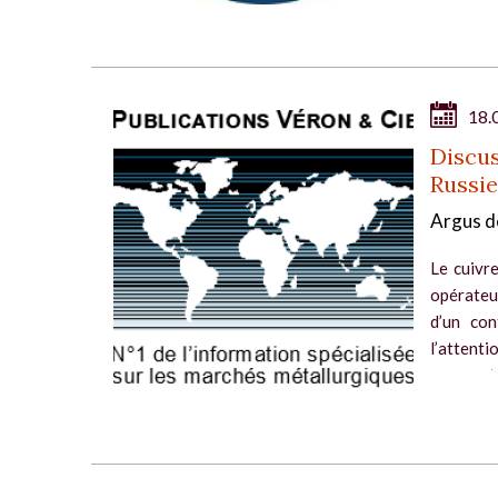
18.
Discus
Russie
Argus d
Le cuivre
opérateu
d’un con
l’attenti
pour mett