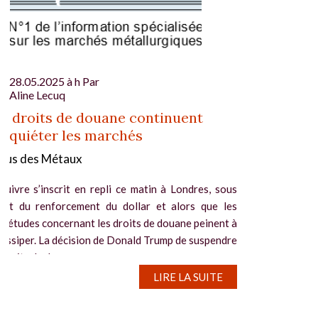
28.05.2025 à h Par
Aline Lecuq
s droits de douane continuent
inquiéter les marchés
gus des Métaux
cuivre s’inscrit en repli ce matin à Londres, sous
effet du renforcement du dollar et alors que les
uiétudes concernant les droits de douane peinent à
dissiper. La décision de Donald Trump de suspendre
 droits de douane...
LIRE LA SUITE