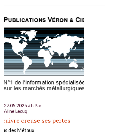
27.05.2025 à h Par
Aline Lecuq
 cuivre creuse ses pertes
gus des Métaux