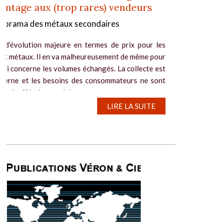
antage aux (trop rares) vendeurs
norama des métaux secondaires
s d’évolution majeure en termes de prix pour les
ux métaux. Il en va malheureusement de même pour
qui concerne les volumes échangés. La collecte est
 berne et les besoins des consommateurs ne sont
re étoffés. Le marché est...
LIRE LA SUITE