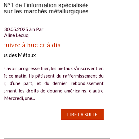
30.05.2025 à h Par
Aline Lecuq
 cuivre à hue et à dia
gus des Métaux
ès avoir progressé hier, les métaux s’inscrivent en
rait ce matin. Ils pâtissent du raffermissement du
llar, d’une part, et du dernier rebondissement
cernant les droits de douane américains, d’autre
t. Mercredi, une...
LIRE LA SUITE