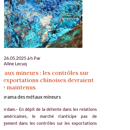
26.05.2025 à h Par
Aline Lecuq
taux mineurs : les contrôles sur
s exportations chinoises devraient
re maintenus
norama des métaux mineurs
terdam.– En dépit de la détente dans les relations
no-américaines, le marché n’anticipe pas de
angement dans les contrôles sur les exportations
inoises. Chine : pas d’assouplissement des