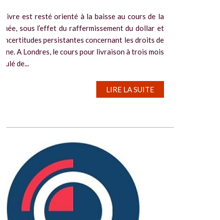
cuivre est resté orienté à la baisse au cours de la
inée, sous l’effet du raffermissement du dollar et
 incertitudes persistantes concernant les droits de
ane. A Londres, le cours pour livraison à trois mois
eculé de...
LIRE LA SUITE