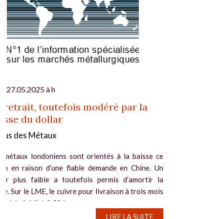
27.05.2025 à h
 retrait, toutefois modéré par la
isse du dollar
gus des Métaux
s métaux londoniens sont orientés à la baisse ce
tin en raison d’une fiable demande en Chine. Un
llar plus faible a toutefois permis d’amortir la
te. Sur le LME, le cuivre pour livraison à trois mois
ecul de 0,1 % à 9.594...
LIRE LA SUITE