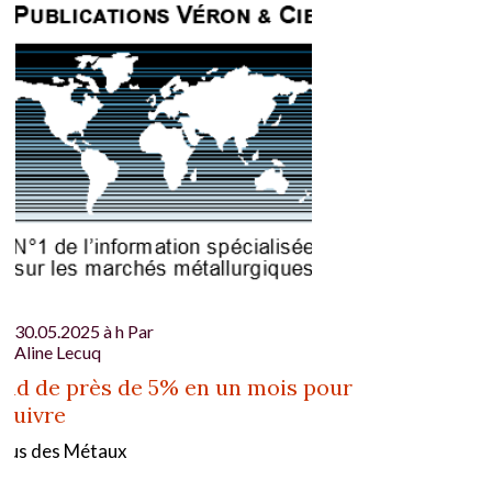
30.05.2025 à h Par
Aline Lecuq
nd de près de 5% en un mois pour
 cuivre
gus des Métaux