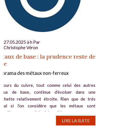
27.05.2025 à h Par
Christophe Véron
taux de base : la prudence reste de
ise
norama des métaux non-ferreux
 cours du cuivre, tout comme celui des autres
taux de base, continue d’évoluer dans une
urchette relativement étroite. Rien que de très
rmal si l’on considère que les métaux sont
ticulièrement sensibles à la politique...
LIRE LA SUITE