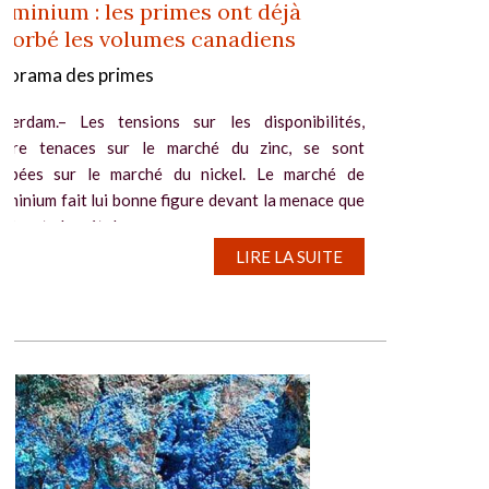
uminium : les primes ont déjà
sorbé les volumes canadiens
norama des primes
tterdam.– Les tensions sur les disponibilités,
core tenaces sur le marché du zinc, se sont
ssipées sur le marché du nickel. Le marché de
luminium fait lui bonne figure devant la menace que
résente le métal...
LIRE LA SUITE