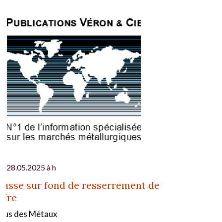
28.05.2025 à h
usse sur fond de resserrement de
offre
gus des Métaux