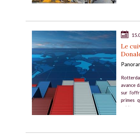
15.
Le cui
Donal
Panoram
Rotterda
avance d
sur l’of
primes q
subit...