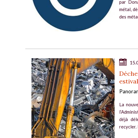
par Don
métal, dè
des métau
une surpri
15.
Déchet
estiva
Panoram
La nouve
l’Adminis
déjà dé
recycler.