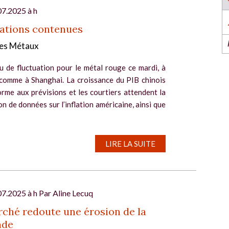
l’industrie dans l’Ouest revient du 6 au 8 octob
2026 à Nantes !
07.2025 à h
EN SAVOIR PLUS
ations contenues
es Métaux
u de fluctuation pour le métal rouge ce mardi, à
comme à Shanghai. La croissance du PIB chinois
rme aux prévisions et les courtiers attendent la
on de données sur l’inflation américaine, ainsi que
l
LIRE LA SUITE
07.2025 à h Par
Aline Lecuq
ché redoute une érosion de la
nde