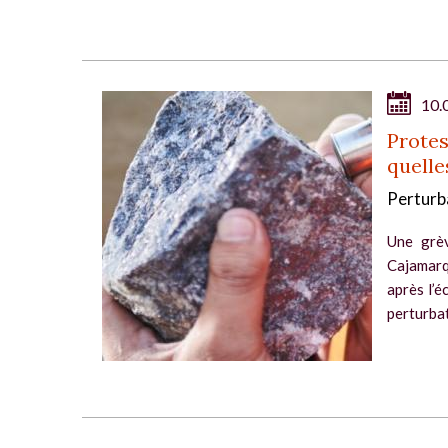
10.
Protes
quelle
Perturba
Une grèv
Cajamarq
après l’é
perturbat