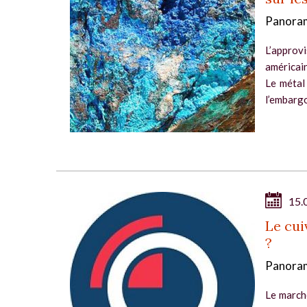
Panoram
L’appro
américain
Le métal 
l’embargo
15.
Le cui
?
Panoram
Le march