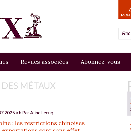
MON 
ues
Revues associées
Abonnez-vous
E DES MÉTAUX
07.2025 à h Par
Aline Lecuq
ine : les restrictions chinoises
s exportations sont sans effet