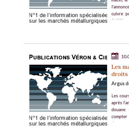
l’annonce
cuivre p
0,10%...
10.
Les m
droits
Argus d
Les cours
après l’
douane 
compter 
dessous d