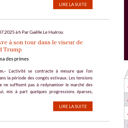
SALON INDUSTRIE GRAND OUEST :
LIRE LA SUITE
l
RENCONTREZ VOS PARTENAIRES POUR
CONSTRUIRE L'INDUSTRIE DE DEMAIN !
Le rendez-vous business incontournable de
l’industrie dans l’Ouest revient du 6 au 8 octob
07.2025 à h Par
Gaëlle Le Huérou
2026 à Nantes !
vre à son tour dans le viseur de
EN SAVOIR PLUS
d Trump
Salon Industrie Grand Ouest
a des primes
Du 06/10/2026 au 08/10/2026
m.– L’activité se contracte à mesure que l’on
ans la période des congés estivaux. Les tensions
fre ne suffisent pas à redynamiser le marché des
ui, mis à part quelques progressions éparses,
SALON INDUSTRIE GRAND OUEST :
LIRE LA SUITE
RENCONTREZ VOS PARTENAIRES POUR
CONSTRUIRE L'INDUSTRIE DE DEMAIN !
Le rendez-vous business incontournable de