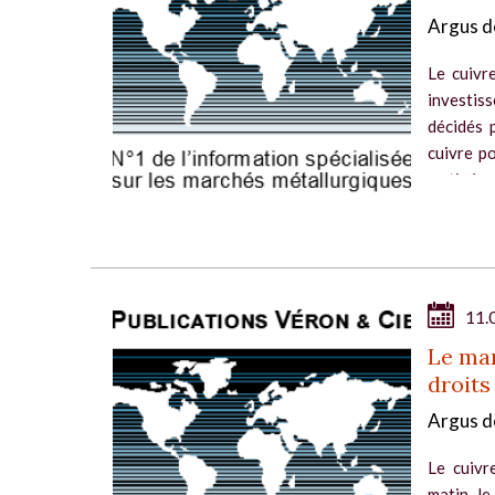
Argus d
Le cuivr
investis
décidés 
cuivre po
matinée,..
11.
Le mar
droits
Argus d
Le cuivr
matin, le