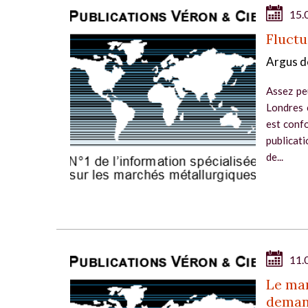
15.
Fluctu
Argus d
Assez pe
Londres 
est confo
publicati
de...
11.
Le mar
dema