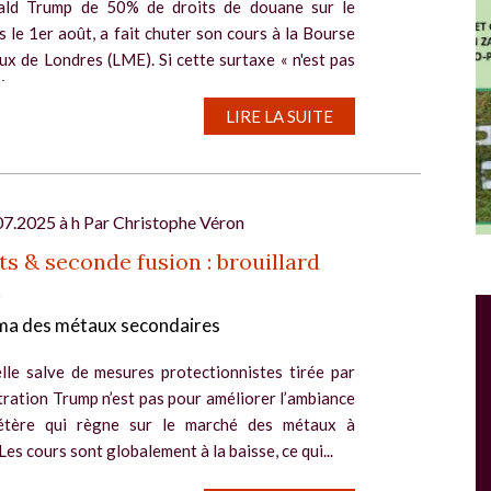
ald Trump de 50% de droits de douane sur le
s le 1er août, a fait chuter son cours à la Bourse
x de Londres (LME). Si cette surtaxe « n'est pas
se...
LIRE LA SUITE
07.2025 à h Par
Christophe Véron
s & seconde fusion : brouillard
l
Salon Industrie Grand Ouest
a des métaux secondaires
Du 06/10/2026 au 08/10/2026
lle salve de mesures protectionnistes tirée par
tration Trump n’est pas pour améliorer l’ambiance
létère qui règne sur le marché des métaux à
 Les cours sont globalement à la baisse, ce qui...