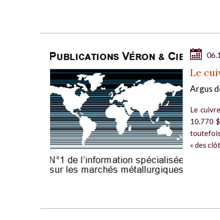
06.
Le cui
Argus d
Le cuivr
10.770 $
toutefois
« des clô