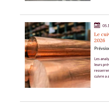
05.
Le cui
2026
Prévsio
Les analy
leurs pré
resserrem
cuivre a 