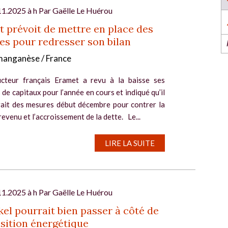
l’industrie dans l’Ouest revient du 6 au 8 octob
2026 à Nantes !
11.2025 à h Par
Gaëlle Le Huérou
EN SAVOIR PLUS
 prévoit de mettre en place des
s pour redresser son bilan
 manganèse / France
cteur français Eramet a revu à la baisse ses
de capitaux pour l’année en cours et indiqué qu’il
ait des mesures début décembre pour contrer la
revenu et l’accroissement de la dette. Le...
l
LIRE LA SUITE
11.2025 à h Par
Gaëlle Le Huérou
kel pourrait bien passer à côté de
nsition énergétique