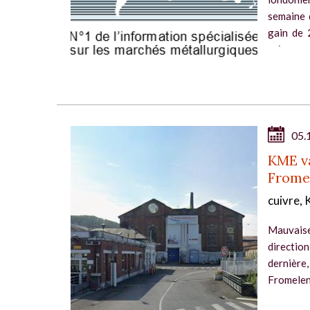
semaine 
gain de 
cuivre pou
05.
KME va
Frome
cuivre,
Mauvaise 
directio
dernière,
Fromelenn