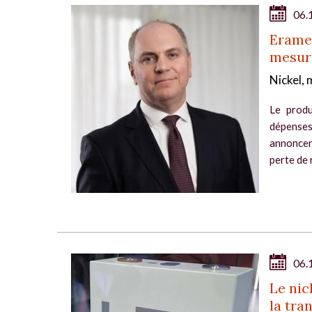
06.
Eramet
mesure
Nickel,
Le produ
dépenses 
annoncer
perte de 
06.
Le nic
la tra