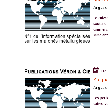
Argus d
Le cuivre
soutenu
commerci
semblent,
recul des.
07.
En quê
Argus d
Les pert
cuivre v