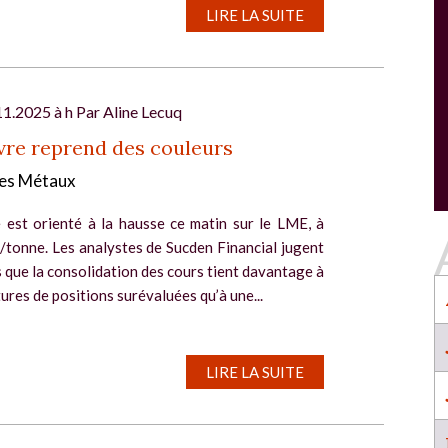
SALON INDUSTRIE GRAND OUEST :
LIRE LA SUITE
l
RENCONTREZ VOS PARTENAIRES POUR
CONSTRUIRE L'INDUSTRIE DE DEMAIN !
Le rendez-vous business incontournable de
l’industrie dans l’Ouest revient du 6 au 8 octob
11.2025 à h Par
Aline Lecuq
2026 à Nantes !
vre reprend des couleurs
EN SAVOIR PLUS
es Métaux
Salon Industrie Grand Ouest
Du 06/10/2026 au 08/10/2026
e est orienté à la hausse ce matin sur le LME, à
/tonne. Les analystes de Sucden Financial jugent
 que la consolidation des cours tient davantage à
tures de positions surévaluées qu’à une...
SALON INDUSTRIE GRAND OUEST :
LIRE LA SUITE
RENCONTREZ VOS PARTENAIRES POUR
CONSTRUIRE L'INDUSTRIE DE DEMAIN !
Le rendez-vous business incontournable de