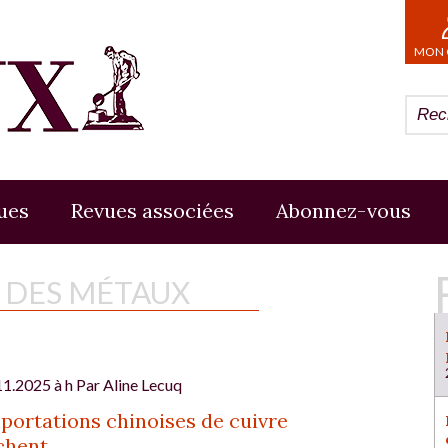
MON 
ues
Revues associées
Abonnez-vous
E DES MÉTAUX
11.2025 à h Par
Aline Lecuq
portations chinoises de cuivre
chent