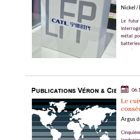
Nickel /
Le futur
interroge
métal po
batteri
terrain au
06.
Le cui
consé
Argus d
Cinquièm
londonie