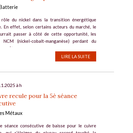
 Batterie
 rôle du nickel dans la transition énergétique
. En effet, selon certains acteurs du marché, le
urrait passer à côté de cette opportunité, les
es NCM (nickel-cobalt-manganèse) perdant du
 profit...
LIRE LA SUITE
11.2025 à h
vre recule pour la 5è séance
cutive
es Métaux
e séance consécutive de baisse pour le cuivre
n, qui s’éloigne du niveau record touché la