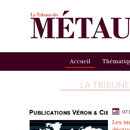
Accueil
Thématiq
LA TRIBUN
07.
Les im
décro