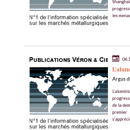
Shanghai
progress
les menac
06.
L’alum
Argus d
L’alumin
progress
de la dem
premier
s’apprécie