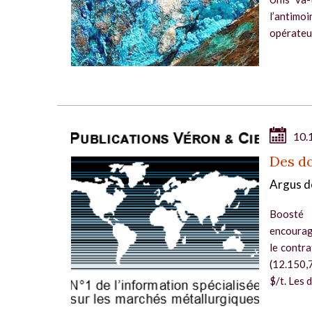
l’antimoi
opérateur
10.
Des d
Argus d
Boosté
encourage
le contr
(12.150,
$/t. Les 