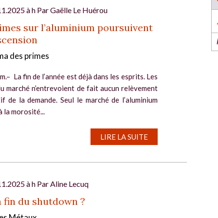
l’industrie dans l’Ouest revient du 6 au 8 octob
2026 à Nantes !
11.2025 à h Par
Gaëlle Le Huérou
EN SAVOIR PLUS
imes sur l’aluminium poursuivent
scension
a des primes
.– La fin de l’année est déjà dans les esprits. Les
du marché n’entrevoient de fait aucun relèvement
tif de la demande. Seul le marché de l’aluminium
 la morosité...
l
LIRE LA SUITE
11.2025 à h Par
Aline Lecuq
a fin du shutdown ?
es Métaux