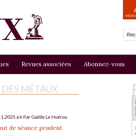
MON 
ues
Revues associées
Abonnez-vous
E DES MÉTAUX
11.2025 à h Par
Gaëlle Le Huérou
but de séance prudent