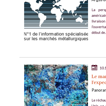
La pers
américain
livraiso
l’ouvert
début de..
10.
Le mar
l’expe
Panoram
Le réchau
Unis va-