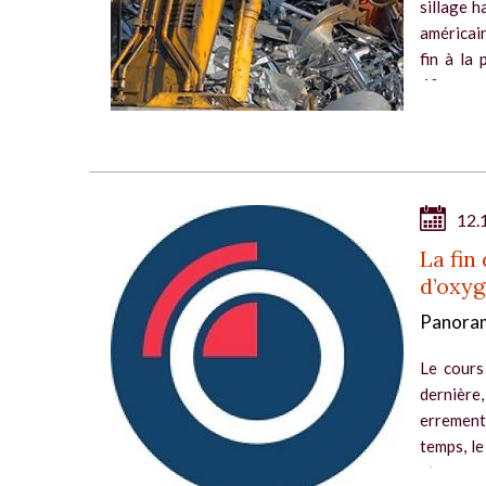
sillage h
américai
fin à la 
40...
12.
La fin
d’oxy
Panoram
Le cours
dernière
erremen
temps, le
et une...