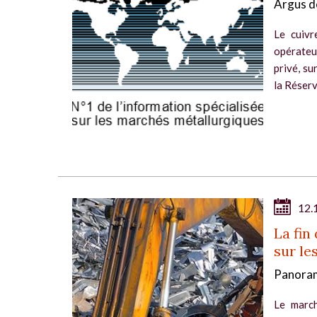
Argus d
Le cuivr
opérateur
privé, su
la Réserv
12.
La fin
sur le
Panoram
Le march