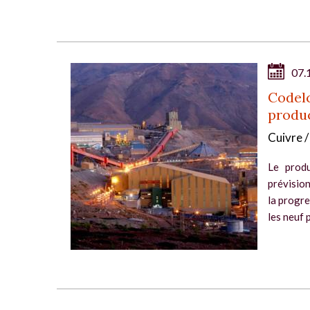
07.
Codelc
produ
Cuivre /
Le produ
prévision
la progre
les neuf p