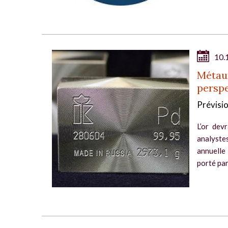
10.
Métaux
perspe
Prévisi
L’or dev
analyste
annuelle
porté par