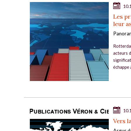
10.
Les pr
leur a
Panoram
Rotterdam
acteurs 
significa
échappe à
10.
Vers l
Argus d