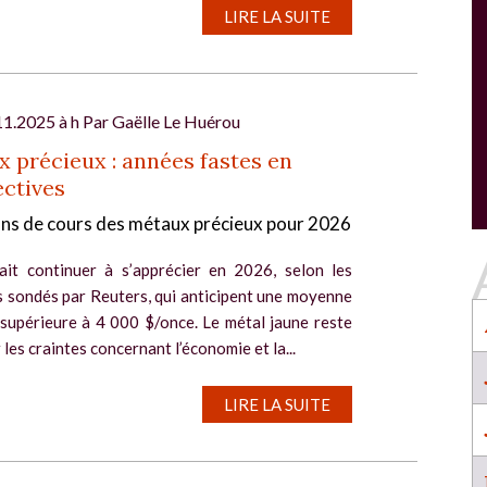
SALON INDUSTRIE GRAND OUEST :
LIRE LA SUITE
l
RENCONTREZ VOS PARTENAIRES POUR
CONSTRUIRE L'INDUSTRIE DE DEMAIN !
Le rendez-vous business incontournable de
l’industrie dans l’Ouest revient du 6 au 8 octob
11.2025 à h Par
Gaëlle Le Huérou
2026 à Nantes !
 précieux : années fastes en
EN SAVOIR PLUS
ctives
Salon Industrie Grand Ouest
ons de cours des métaux précieux pour 2026
Du 06/10/2026 au 08/10/2026
rait continuer à s’apprécier en 2026, selon les
s sondés par Reuters, qui anticipent une moyenne
 supérieure à 4 000 $/once. Le métal jaune reste
 les craintes concernant l’économie et la...
SALON INDUSTRIE GRAND OUEST :
LIRE LA SUITE
RENCONTREZ VOS PARTENAIRES POUR
CONSTRUIRE L'INDUSTRIE DE DEMAIN !
Le rendez-vous business incontournable de