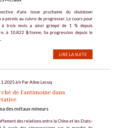
pective d’une issue prochaine du shutdown
 a permis au cuivre de progresser. Le cours pour
n à trois mois a ainsi grimpé de 1 % depuis
ure, à 10.822 $/tonne. Sa progression depuis le
.
LIRE LA SUITE
11.2025 à h Par
Aline Lecuq
ché de l’antimoine dans
ctative
a des métaux mineurs
ffement des relations entre la Chine et les Etats-
t-il avoir des répercussions sur le marché de