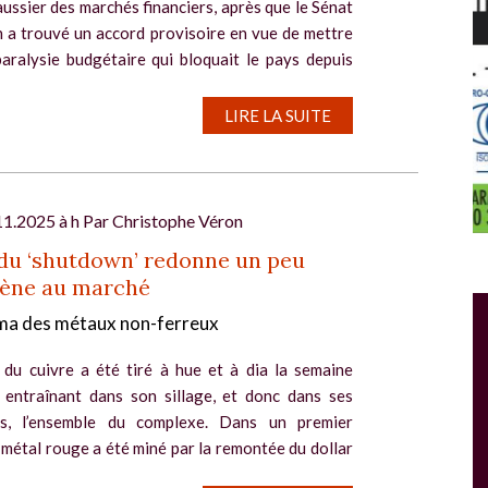
aussier des marchés financiers, après que le Sénat
n a trouvé un accord provisoire en vue de mettre
paralysie budgétaire qui bloquait le pays depuis
LIRE LA SUITE
11.2025 à h Par
Christophe Véron
 du ‘shutdown’ redonne un peu
gène au marché
Salon Industrie Grand Ouest
a des métaux non-ferreux
Du 06/10/2026 au 08/10/2026
 du cuivre a été tiré à hue et à dia la semaine
, entraînant dans son sillage, et donc dans ses
ts, l’ensemble du complexe. Dans un premier
 métal rouge a été miné par la remontée du dollar