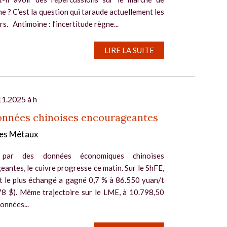
ne ? C’est la question qui taraude actuellement les
s. Antimoine : l’incertitude règne...
LIRE LA SUITE
11.2025 à h
onnées chinoises encourageantes
es Métaux
 par des données économiques chinoises
antes, le cuivre progresse ce matin. Sur le ShFE,
at le plus échangé a gagné 0,7 % à 86.550 yuan/t
78 $). Même trajectoire sur le LME, à 10.798,50
données...