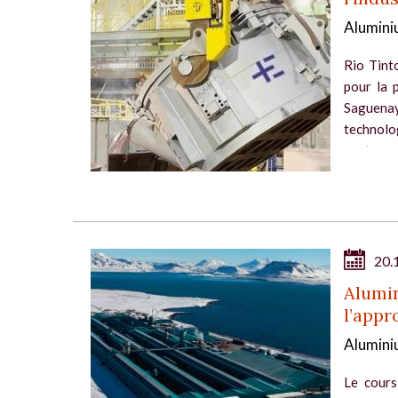
Alumini
Rio Tinto
pour la 
Saguenay
technolog
venture...
20.
Alumin
l’appr
Alumini
Le cours