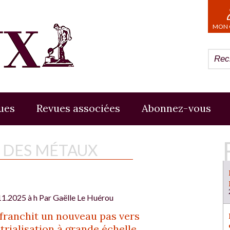
MON 
ues
Revues associées
Abonnez-vous
E DES MÉTAUX
11.2025 à h Par
Gaëlle Le Huérou
 franchit un nouveau pas vers
strialisation à grande échelle