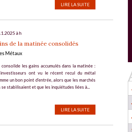
SALON INDUSTRIE GRAND OUEST :
LIRE LA SUITE
l
RENCONTREZ VOS PARTENAIRES POUR
CONSTRUIRE L'INDUSTRIE DE DEMAIN !
Le rendez-vous business incontournable de
l’industrie dans l’Ouest revient du 6 au 8 octob
11.2025 à h
2026 à Nantes !
ins de la matinée consolidés
EN SAVOIR PLUS
es Métaux
Salon Industrie Grand Ouest
Du 06/10/2026 au 08/10/2026
 consolide les gains accumulés dans la matinée :
 investisseurs ont vu le récent recul du métal
mme un bon point d’entrée, alors que les marchés
se stabilisaient et que les inquiétudes liées à...
SALON INDUSTRIE GRAND OUEST :
LIRE LA SUITE
RENCONTREZ VOS PARTENAIRES POUR
CONSTRUIRE L'INDUSTRIE DE DEMAIN !
Le rendez-vous business incontournable de