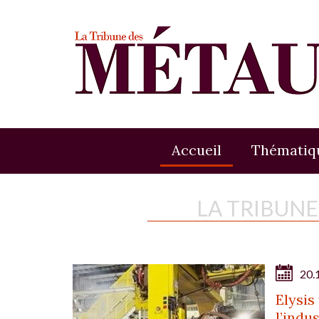
Accueil
Thématiq
LA TRIBUN
20.
Elysis
l’indu