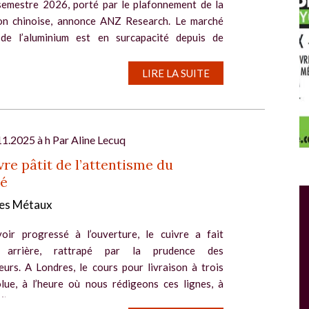
semestre 2026, porté par le plafonnement de la
on chinoise, annonce ANZ Research. Le marché
de l’aluminium est en surcapacité depuis de
es...
LIRE LA SUITE
11.2025 à h Par
Aline Lecuq
vre pâtit de l’attentisme du
é
Salon Industrie Grand Ouest
es Métaux
Du 06/10/2026 au 08/10/2026
oir progressé à l’ouverture, le cuivre a fait
 arrière, rattrapé par la prudence des
eurs. A Londres, le cours pour livraison à trois
lue, à l’heure où nous rédigeons ces lignes, à
tonne, un...