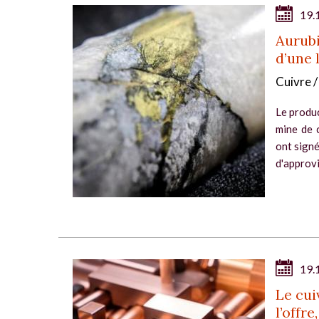
19.
Aurubi
d’une 
Cuivre 
Le produc
mine de 
ont signé
d'approv
19.
Le cui
l’offre