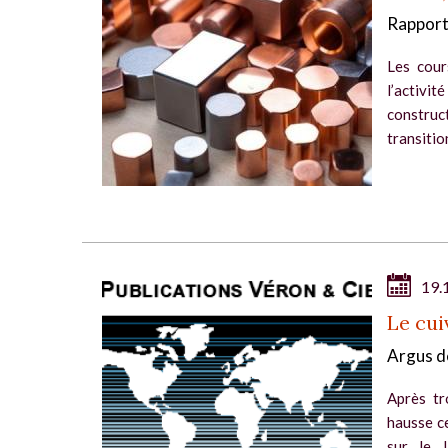
Rapport
Les cour
l’activit
construc
transitio
19.
Le cui
Argus d
Après tr
hausse ce
sur le 