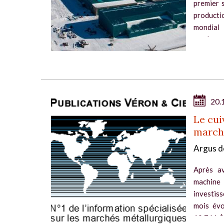
premier 
producti
mondial 
nombreus
20.
Le cui
march
Argus d
Après av
machine
investiss
mois évo
10.761 $/