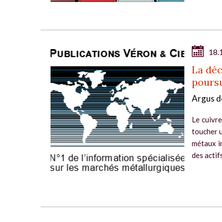
18.
La déc
poursu
Argus d
Le cuivre
toucher u
métaux i
des actifs