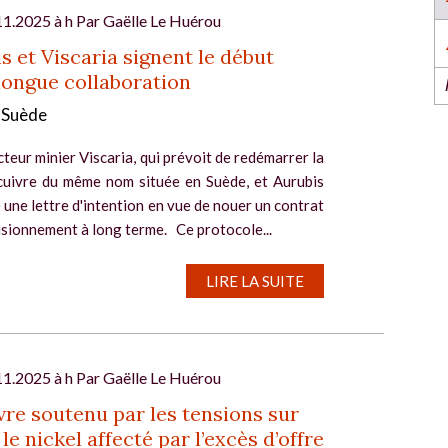
l’industrie dans l’Ouest revient du 6 au 8 octob
2026 à Nantes !
11.2025 à h Par
Gaëlle Le Huérou
EN SAVOIR PLUS
s et Viscaria signent le début
longue collaboration
/ Suède
teur minier Viscaria, qui prévoit de redémarrer la
cuivre du même nom située en Suède, et Aurubis
 une lettre d'intention en vue de nouer un contrat
isionnement à long terme. Ce protocole...
l
LIRE LA SUITE
11.2025 à h Par
Gaëlle Le Huérou
vre soutenu par les tensions sur
, le nickel affecté par l’excès d’offre