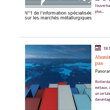
l’ouvertu
plus...
18.
Alumin
pas
Panoram
Rotterda
métaux, à
un certa
davantage