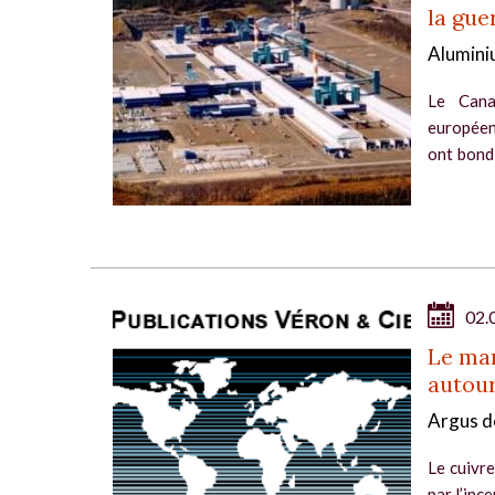
la gue
Alumini
Le Cana
européen
ont bondi
Orient, 
ont accen
02.
Le mar
autour
Argus d
Le cuivre
par l’inc