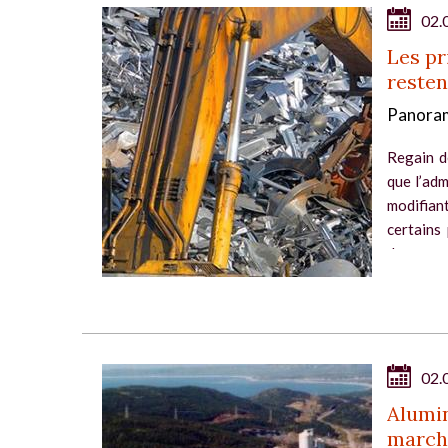
02.
Les pr
resten
Panoram
Regain d
que l’adm
modifian
certains
de...
02.
Alumin
marché