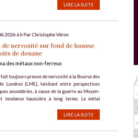
SALON INDUSTRIE GRAND OUEST :
LIRE LA SUITE
l
RENCONTREZ VOS PARTENAIRES POUR
CONSTRUIRE L'INDUSTRIE DE DEMAIN !
Le rendez-vous business incontournable de
l’industrie dans l’Ouest revient du 6 au 8 octob
06.2026 à h Par
Christophe Véron
2026 à Nantes !
 de nervosité sur fond de hausse
EN SAVOIR PLUS
oits de douane
Salon Industrie Grand Ouest
a des métaux non-ferreux
Du 06/10/2026 au 08/10/2026
 fait toujours preuve de nervosité à la Bourse des
e Londres (LME), hésitant entre perspectives
ues assombries, à cause de la guerre au Moyen-
et tendance haussière à long terme. Le métal
SALON INDUSTRIE GRAND OUEST :
LIRE LA SUITE
RENCONTREZ VOS PARTENAIRES POUR
CONSTRUIRE L'INDUSTRIE DE DEMAIN !
Le rendez-vous business incontournable de