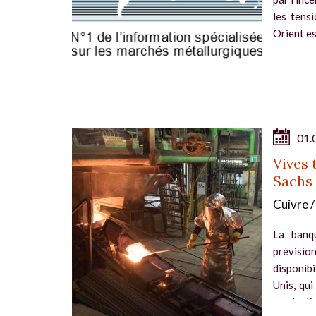
les tensi
Orient es
01.
Vives 
Sachs 
Cuivre /
La banq
prévision
disponibi
Unis, qui
productio