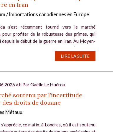
rre en Iran
um / Importations canadiennes en Europe
da s’est récemment tourné vers le marché
 pour profiter de la robustesse des primes, qui
 depuis le début de la guerre en Iran. Au Moyen-
les perturbations de production et d’expédition
tué...
LIRE LA SUITE
06.2026 à h Par
Gaëlle Le Huérou
ché soutenu par l’incertitude
 des droits de douane
es Métaux.
 s’apprécie, ce matin, à Londres, où il est soutenu
ertitude autour des droits de douane américains et