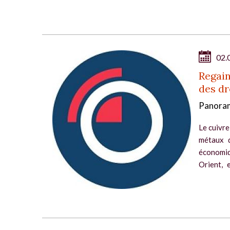
02.
Regain
des dr
Panoram
Le cuivre
métaux d
économiq
Orient, 
rouge...