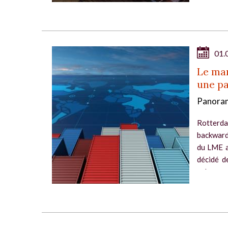
01.
Le mar
une pa
Panoram
Rotter
backward
du LME a
décidé d
cela enge