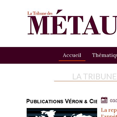
Accueil
Thématiq
LA TRIBUN
03.
La rep
l’appé