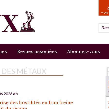
MON 
ues
Revues associées
Abonnez-vous
E DES MÉTAUX
06.2026 à h
rise des hostilités en Iran freine
tit du risque