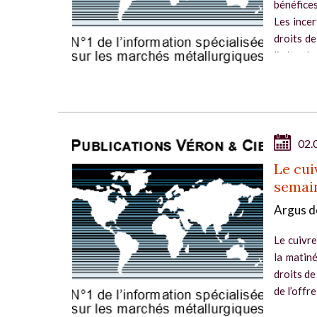
bénéfice
Les ince
droits d
limiter les
02.
Le cui
semai
Argus d
Le cuivre
la matiné
droits de
de l’offr