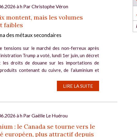
l’industrie dans l’Ouest revient du 6 au 8 octob
2026 à Nantes !
06.2026 à h Par
Christophe Véron
EN SAVOIR PLUS
ix montent, mais les volumes
t faibles
a des métaux secondaires
e tensions sur le marché des non-ferreux après
inistration Trump a voté, lundi 1er juin, un décret
t les droits de douane sur les importations de
 produits contenant du cuivre, de l’aluminium et
l
LIRE LA SUITE
06.2026 à h Par
Gaëlle Le Huérou
ium : le Canada se tourne vers le
 européen, plus attractif depuis