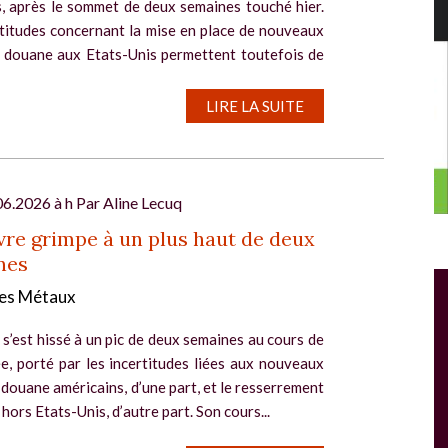
s, après le sommet de deux semaines touché hier.
rtitudes concernant la mise en place de nouveaux
e douane aux Etats-Unis permettent toutefois de
...
LIRE LA SUITE
06.2026 à h Par
Aline Lecuq
vre grimpe à un plus haut de deux
nes
Salon Industrie Grand Ouest
es Métaux
Du 06/10/2026 au 08/10/2026
 s’est hissé à un pic de deux semaines au cours de
e, porté par les incertitudes liées aux nouveaux
 douane américains, d’une part, et le resserrement
e hors Etats-Unis, d’autre part. Son cours...