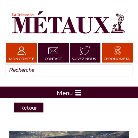
MON COMPTE
CONTACT
SUIVEZ-NOUS !
CHRONOMETAL
Menu
Retour