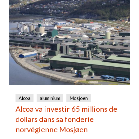
Alcoa
aluminium
Mosjoen
Alcoa va investir 65 millions de
dollars dans sa fonderie
norvégienne Mosjøen