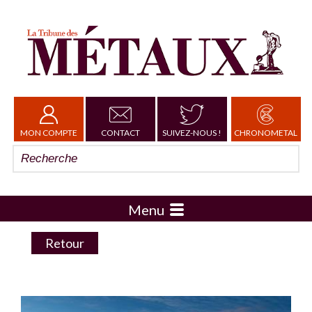
MON COMPTE
CONTACT
SUIVEZ-NOUS !
CHRONOMETAL
Menu
Retour