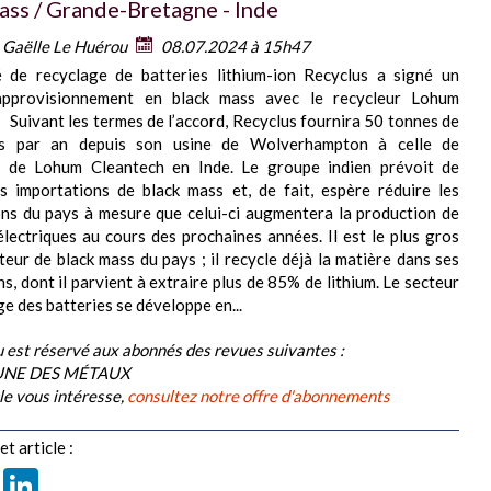
ass / Grande-Bretagne - Inde
:
Gaëlle Le Huérou
08.07.2024 à 15h47
é de recyclage de batteries lithium-ion Recyclus a signé un
approvisionnement en black mass avec le recycleur Lohum
 Suivant les termes de l’accord, Recyclus fournira 50 tonnes de
ss par an depuis son usine de Wolverhampton à celle de
t de Lohum Cleantech en Inde. Le groupe indien prévoit de
s importations de black mass et, de fait, espère réduire les
ns du pays à mesure que celui-ci augmentera la production de
électriques au cours des prochaines années. Il est le plus gros
ur de black mass du pays ; il recycle déjà la matière dans ses
ns, dont il parvient à extraire plus de 85% de lithium. Le secteur
ge des batteries se développe en...
 est réservé aux abonnés des revues suivantes :
BUNE DES MÉTAUX
cle vous intéresse,
consultez notre offre d'abonnements
t article :
book
X
LinkedIn