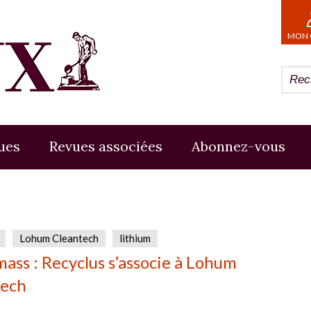
MON 
ues
Revues associées
Abonnez-vous
Lohum Cleantech
lithium
mass : Recyclus s’associe à Lohum
tech