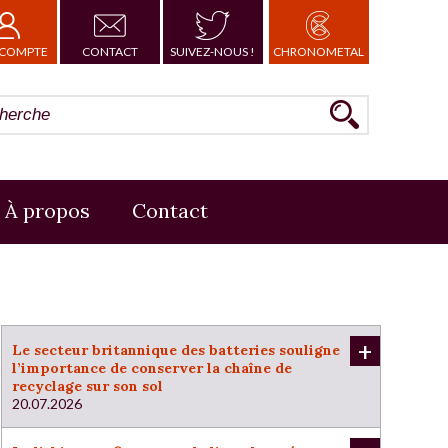
COMPTE
CONTACT
SUIVEZ-NOUS !
CHRONOMETAL
À propos
Contact
+
Le secteur britannique des batteries souligne
l’importance de conserver la chaîne de
recyclage sur son sol
20.07.2026