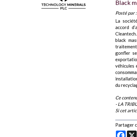
Black m
Posté par 
La sociét
accord d’
Cleantech.
black ma
traitemen
gonfler se
exportatio
véhicules 
consommate
installatio
du recycla
Ce contenu
- LA TRI
Si cet arti
Partager ce
Face