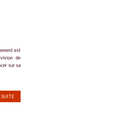
lement est
vision de
cer sur sa
A SUITE