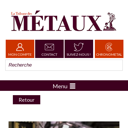
MON COMPTE
CONTACT
SUIVEZ-NOUS !
CHRONOMETAL
Menu
Retour