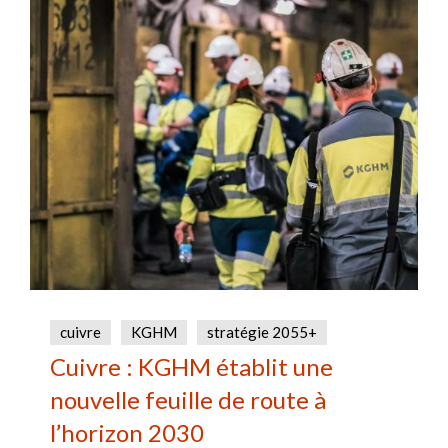
cuivre
KGHM
stratégie 2055+
Cuivre : KGHM établit une
nouvelle feuille de route à
l’horizon 2030