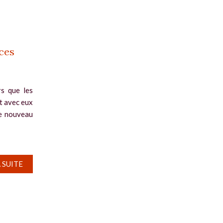
ces
rs que les
et avec eux
de nouveau
A SUITE