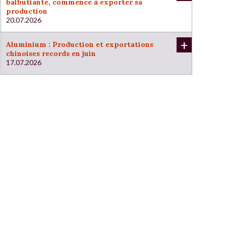
balbutiante, commence à exporter sa
production
20.07.2026
+
Aluminium : Production et exportations
chinoises records en juin
17.07.2026