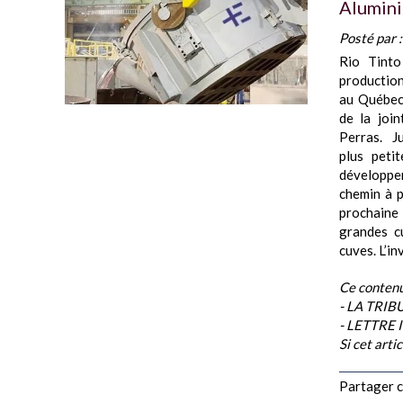
Alumini
Posté par 
Rio Tinto
production
au Québec.
de la joi
Perras. Ju
plus peti
développem
chemin à p
prochaine 
grandes c
cuves. L’in
Ce contenu
- LA TRI
- LETTRE
Si cet arti
Partager ce