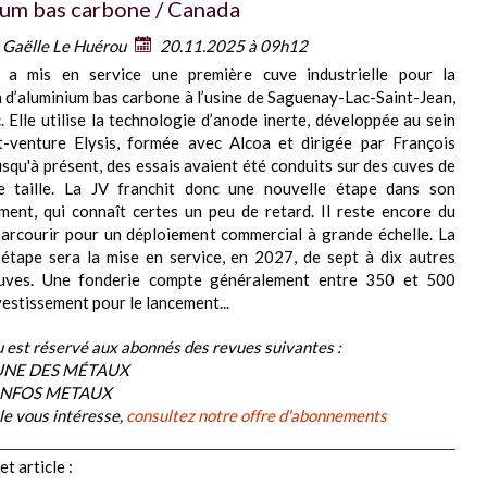
um bas carbone / Canada
:
Gaëlle Le Huérou
20.11.2025 à 09h12
 a mis en service une première cuve industrielle pour la
 d’aluminium bas carbone à l’usine de Saguenay-Lac-Saint-Jean,
 Elle utilise la technologie d’anode inerte, développée au sein
nt-venture Elysis, formée avec Alcoa et dirigée par François
squ'à présent, des essais avaient été conduits sur des cuves de
te taille. La JV franchit donc une nouvelle étape dans son
ent, qui connaît certes un peu de retard. Il reste encore du
arcourir pour un déploiement commercial à grande échelle. La
étape sera la mise en service, en 2027, de sept à dix autres
uves. Une fonderie compte généralement entre 350 et 500
vestissement pour le lancement...
 est réservé aux abonnés des revues suivantes :
BUNE DES MÉTAUX
 INFOS METAUX
cle vous intéresse,
consultez notre offre d'abonnements
t article :