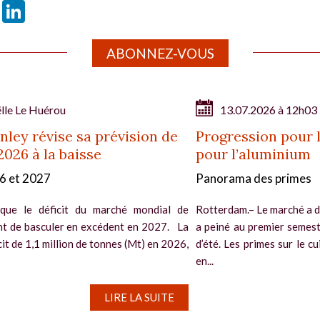
book
X
LinkedIn
ABONNEZ-VOUS
lle Le Huérou
13.07.2026 à 12h03
ley révise sa prévision de
Progression pour l
2026 à la baisse
pour l’aluminium
26 et 2027
Panorama des primes
que le déficit du marché mondial de
Rotterdam.– Le marché a d
ant de basculer en excédent en 2027. La
a peiné au premier semest
it de 1,1 million de tonnes (Mt) en 2026,
d’été. Les primes sur le c
en...
LIRE LA SUITE