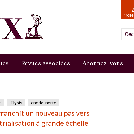
MON 
ues
Revues associées
Abonnez-vous
m
Elysis
anode inerte
 franchit un nouveau pas vers
strialisation à grande échelle