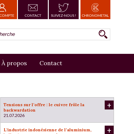
COMPTE
CONTACT
SUIVEZ-NOUS !
CHRONOMETAL
À propos
Contact
+
Tensions sur l’offre : le cuivre frôle la
backwardation
21.07.2026
+
L’industrie indonésienne de l’aluminium,