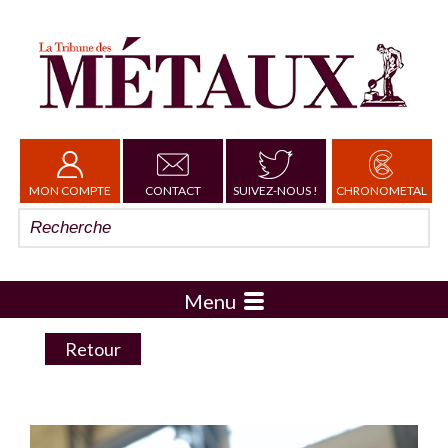
MON COMPTE
CONTACT
SUIVEZ-NOUS !
CHRONOMETAL
Menu
Retour