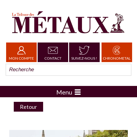
MON COMPTE
CONTACT
SUIVEZ-NOUS !
CHRONOMETAL
Menu
Retour