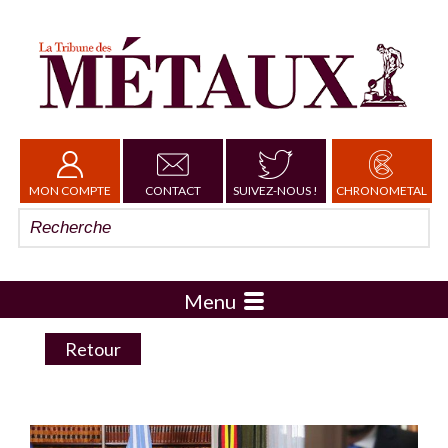
MON COMPTE
CONTACT
SUIVEZ-NOUS !
CHRONOMETAL
Menu
Retour