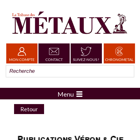
MON COMPTE
CONTACT
SUIVEZ-NOUS !
CHRONOMETAL
Menu
Retour