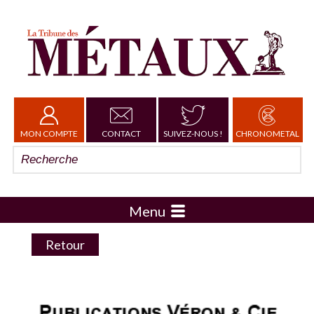
MON COMPTE
CONTACT
SUIVEZ-NOUS !
CHRONOMETAL
Menu
Retour