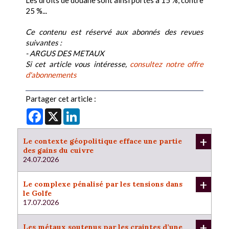
Les droits de douane sont ainsi portés à 15 %, contre
25 %...
Ce contenu est réservé aux abonnés des revues
suivantes :
- ARGUS DES METAUX
Si cet article vous intéresse,
consultez notre offre
d'abonnements
Partager cet article :
Facebook
X
LinkedIn
+
Le contexte géopolitique efface une partie
des gains du cuivre
24.07.2026
+
Le complexe pénalisé par les tensions dans
le Golfe
17.07.2026
+
Les métaux soutenus par les craintes d’une