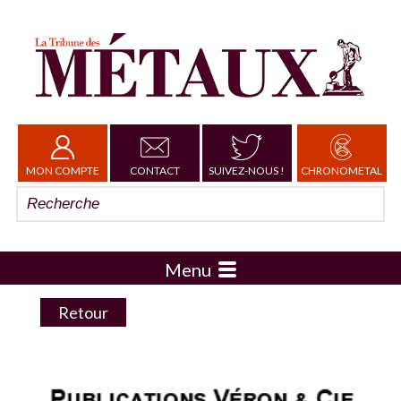
MON COMPTE
CONTACT
SUIVEZ-NOUS !
CHRONOMETAL
Menu
Retour