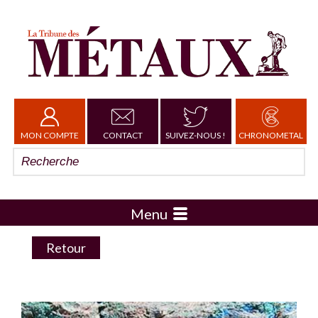
MON COMPTE
CONTACT
SUIVEZ-NOUS !
CHRONOMETAL
Menu
Retour