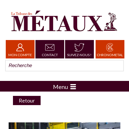
MON COMPTE
CONTACT
SUIVEZ-NOUS !
CHRONOMETAL
Menu
Retour