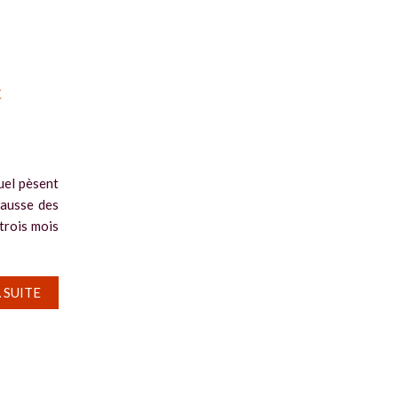
x
uel pèsent
hausse des
 trois mois
A SUITE