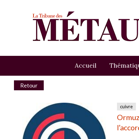
Accueil
Thématiq
Retour
cuivre
Ormuz 
l’accor