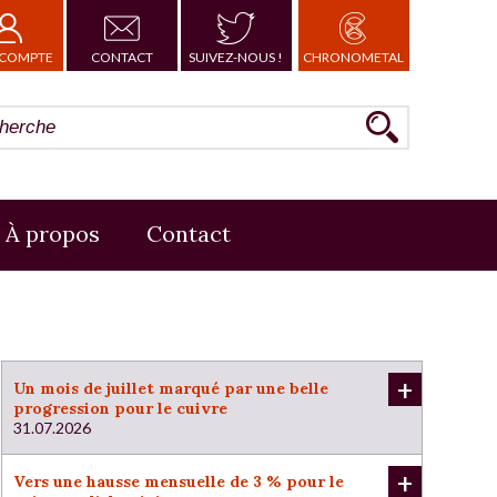
COMPTE
CONTACT
SUIVEZ-NOUS !
CHRONOMETAL
À propos
Contact
+
Un mois de juillet marqué par une belle
progression pour le cuivre
31.07.2026
+
Vers une hausse mensuelle de 3 % pour le