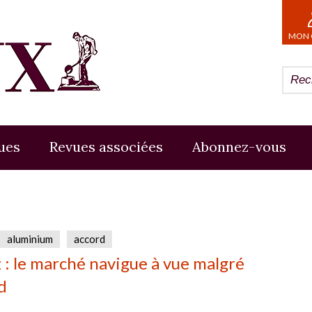
MON 
ues
Revues associées
Abonnez-vous
aluminium
accord
: le marché navigue à vue malgré
d