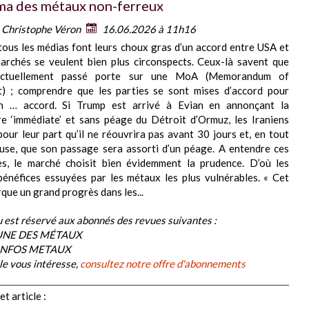
a des métaux non-ferreux
:
Christophe Véron
16.06.2026 à 11h16
tous les médias font leurs choux gras d’un accord entre USA et
marchés se veulent bien plus circonspects. Ceux-là savent que
 actuellement passé porte sur une MoA (Memorandum of
) ; comprendre que les parties se sont mises d’accord pour
n … accord. Si Trump est arrivé à Evian en annonçant la
e ‘immédiate’ et sans péage du Détroit d’Ormuz, les Iraniens
pour leur part qu’il ne réouvrira pas avant 30 jours et, en tout
use, que son passage sera assorti d’un péage. A entendre ces
es, le marché choisit bien évidemment la prudence. D’où les
bénéfices essuyées par les métaux les plus vulnérables. « Cet
que un grand progrès dans les...
 est réservé aux abonnés des revues suivantes :
BUNE DES MÉTAUX
 INFOS METAUX
cle vous intéresse,
consultez notre offre d'abonnements
t article :