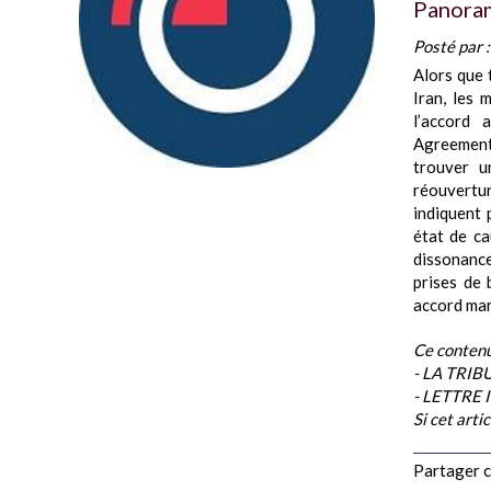
Panoram
Posté par 
Alors que 
Iran, les 
l’accord
Agreement
trouver u
réouvertur
indiquent 
état de ca
dissonanc
prises de 
accord mar
Ce contenu
- LA TRI
- LETTRE
Si cet arti
Partager ce