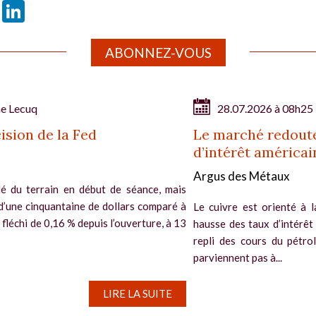
book
X
LinkedIn
ABONNEZ-VOUS
ne Lecuq
28.07.2026 à 08h25
ision de la Fed
Le marché redoute
d’intérêt américai
Argus des Métaux
é du terrain en début de séance, mais
d’une cinquantaine de dollars comparé à
Le cuivre est orienté à l
si fléchi de 0,16 % depuis l’ouverture, à 13
hausse des taux d’intérêt
repli des cours du pétro
parviennent pas à...
LIRE LA SUITE