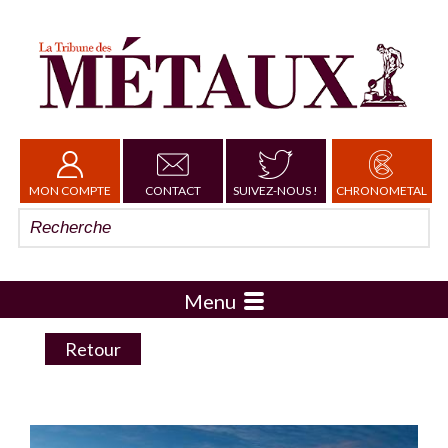
MON COMPTE
CONTACT
SUIVEZ-NOUS !
CHRONOMETAL
Menu
Retour