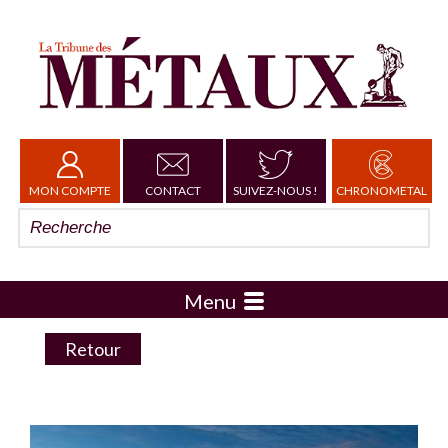
MON COMPTE
CONTACT
SUIVEZ-NOUS !
CHRONOMETAL
Menu
Retour