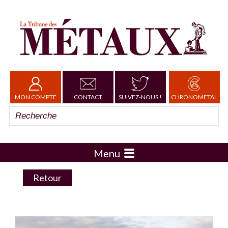
MON COMPTE
CONTACT
SUIVEZ-NOUS !
CHRONOMETAL
Menu
Retour