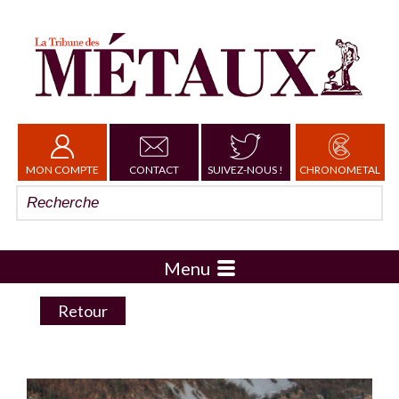
MON COMPTE
CONTACT
SUIVEZ-NOUS !
CHRONOMETAL
Menu
Retour