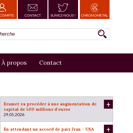
COMPTE
CONTACT
SUIVEZ-NOUS !
CHRONOMETAL
À propos
Contact
+
Eramet va procéder à une augmentation de
capital de 500 millions d’euros
29.05.2026
+
En attendant un accord de paix Iran - USA