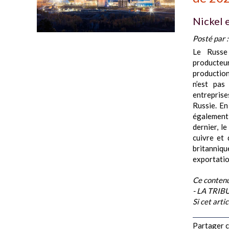
Nickel e
Posté par 
Le Russe
producteur
production
n’est pas
entreprise
Russie. En
également 
dernier, l
cuivre et 
britanniqu
exportatio
Ce contenu
- LA TRI
Si cet arti
Partager ce