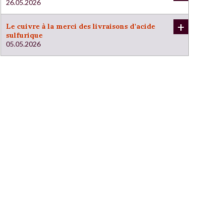
26.05.2026
+
Le cuivre à la merci des livraisons d’acide
sulfurique
05.05.2026