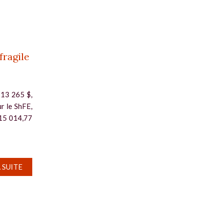
fragile
 13 265 $,
ur le ShFE,
(15 014,77
A SUITE