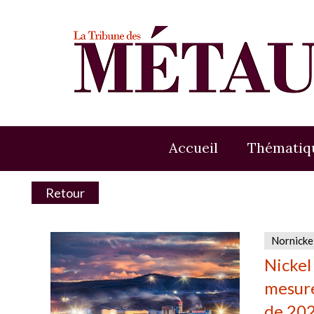
Accueil
Thématiq
Retour
Nornicke
Nickel
mesure
de 20