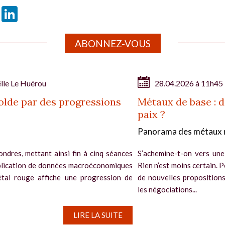
book
X
LinkedIn
ABONNEZ-VOUS
lle Le Huérou
28.04.2026 à 11h45
solde par des progressions
Métaux de base : d
paix ?
Panorama des métaux 
ndres, mettant ainsi fin à cinq séances
S’achemine-t-on vers une
publication de données macroéconomiques
Rien n’est moins certain. P
tal rouge affiche une progression de
de nouvelles propositions
les négociations...
LIRE LA SUITE