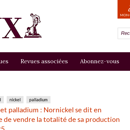
MON 
ues
Revues associées
Abonnez-vous
l
nickel
palladium
 et palladium : Nornickel se dit en
 de vendre la totalité de sa production
25