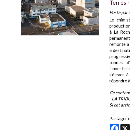
Terres r
Posté par 
Le chimis
production
à La Roch
permanents
remonte à 
à destinat
progressiv
tonnes d
l’investiss
s’élever à
répondre à
Ce contenu
- LA TRI
Si cet arti
Partager ce
Face