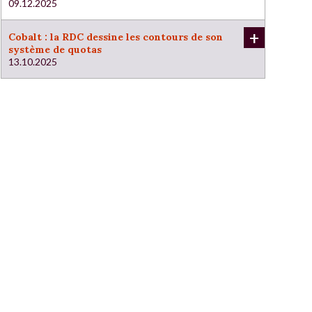
09.12.2025
+
Cobalt : la RDC dessine les contours de son
système de quotas
13.10.2025