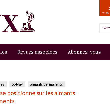
MON 
ues
Revues associées
Abonnez-vous
res
Solvay
aimants permanents
 se positionne sur les aimants
nents