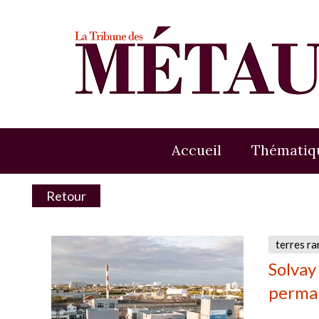
Accueil
Thématiq
Retour
terres ra
Solvay
perma