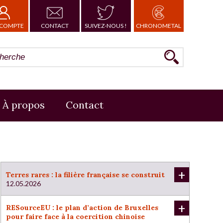
COMPTE
CONTACT
SUIVEZ-NOUS !
CHRONOMETAL
À propos
Contact
+
Terres rares : la filière française se construit
12.05.2026
+
RESourceEU : le plan d’action de Bruxelles
pour faire face à la coercition chinoise