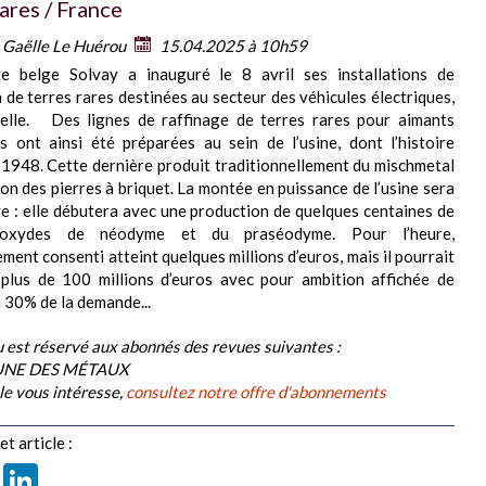
ares / France
:
Gaëlle Le Huérou
15.04.2025 à 10h59
te belge Solvay a inauguré le 8 avril ses installations de
 de terres rares destinées au secteur des véhicules électriques,
elle. Des lignes de raffinage de terres rares pour aimants
 ont ainsi été préparées au sein de l’usine, dont l’histoire
1948. Cette dernière produit traditionnellement du mischmetal
ion des pierres à briquet. La montée en puissance de l’usine sera
e : elle débutera avec une production de quelques centaines de
’oxydes de néodyme et du praséodyme. Pour l’heure,
ement consenti atteint quelques millions d’euros, mais il pourrait
 plus de 100 millions d’euros avec pour ambition affichée de
 30% de la demande...
 est réservé aux abonnés des revues suivantes :
BUNE DES MÉTAUX
cle vous intéresse,
consultez notre offre d'abonnements
t article :
book
X
LinkedIn