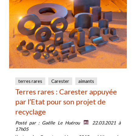
terres rares
Carester
aimants
Terres rares : Carester appuyée
par l’Etat pour son projet de
recyclage
Posté par :
Gaëlle Le Huérou
22.03.2021 à
17h05