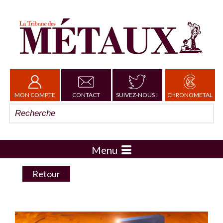
MON COMPTE
CONTACT
SUIVEZ-NOUS !
CHRONOMETAL
Menu
Retour