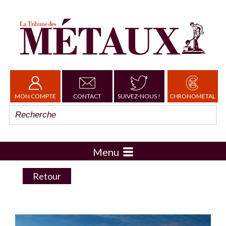
MON COMPTE
CONTACT
SUIVEZ-NOUS !
CHRONOMETAL
Menu
Retour